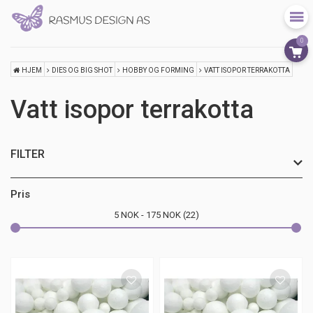
0
HJEM
DIES OG BIG SHOT
HOBBY OG FORMING
VATT ISOPOR TERRAKOTTA
Vatt isopor terrakotta
FILTER
størrelse
Pris
5
NOK
175
NOK
22