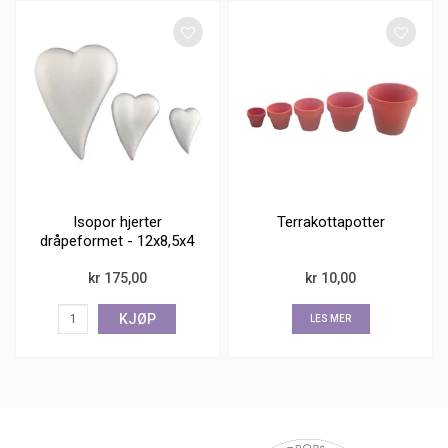
Isopor hjerter
Terrakottapotter
dråpeformet - 12x8,5x4
cm - 5 stk
kr 175,00
kr 10,00
KJØP
LES MER