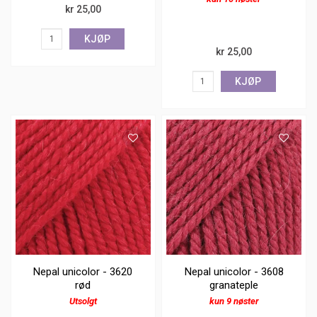
kr 25,00
KJØP
kr 25,00
KJØP
Nepal unicolor - 3620
Nepal unicolor - 3608
rød
granateple
Utsolgt
kun 9 nøster