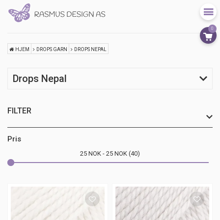
0
HJEM
DROPS GARN
DROPS NEPAL
Drops Nepal
FILTER
Pris
25
NOK
25
NOK
40