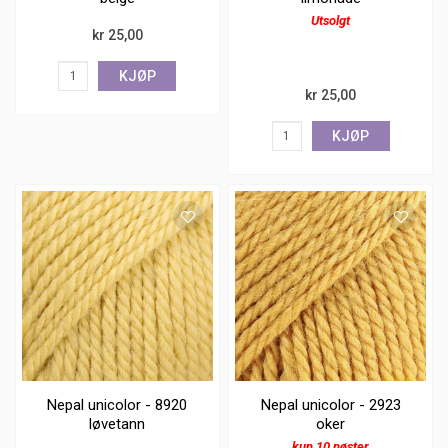
Utsolgt
kr 25,00
KJØP
kr 25,00
KJØP
Nepal unicolor - 8920
Nepal unicolor - 2923
løvetann
oker
kun 10 nøster