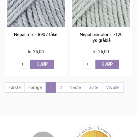
Nepal mix - 8907 tåke
Nepal unicolor - 7120
lys gråblå
kr 25,00
kr 25,00
KJØP
KJØP
Første
Forrige
1
2
Neste
Siste
Vis alle