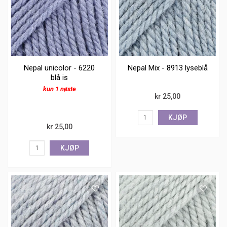
Nepal unicolor - 6220
Nepal Mix - 8913 lyseblå
blå is
kun 1 nøste
kr 25,00
KJØP
kr 25,00
KJØP