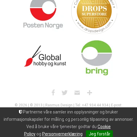
© 2026 | © 2013 | Rasmus Design | Tel: +47 934 44 934 | E-post:
post@rasmusdesign.no
Partnerne våre samler inn opplysninger og bruker
informasjonskapsler for måling og personlig tilpasning av annonser.
Uni Micro Web
Ved å bruke våre tjenester godtar du
Cookie
Personvernerklæring
Cookie policy
Policy
og
Personvernerklæring
Jeg forstår