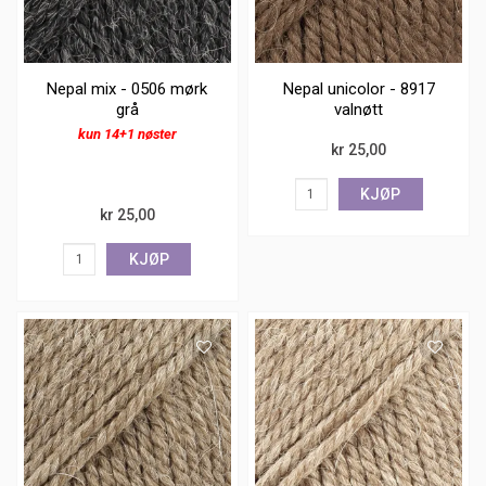
Nepal mix - 0506 mørk
Nepal unicolor - 8917
grå
valnøtt
kun 14+1 nøster
kr 25,00
KJØP
kr 25,00
KJØP