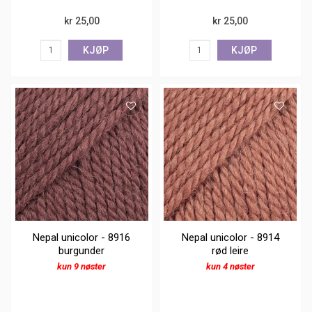
kr 25,00
kr 25,00
KJØP
KJØP
Nepal unicolor - 8916
Nepal unicolor - 8914
burgunder
rød leire
kun 9 nøster
kun 4 nøster