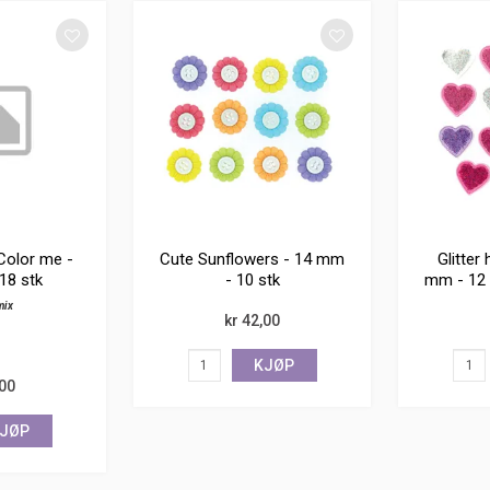
Color me -
Cute Sunflowers - 14 mm
Glitter 
 18 stk
- 10 stk
mm - 12 
mix
kr 42,00
KJØP
,00
JØP