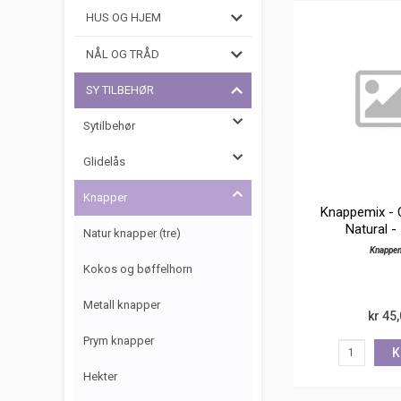
HUS OG HJEM
NÅL OG TRÅD
SY TILBEHØR
Sytilbehør
Glidelås
Knapper
Knappemix - 
Natural -
Natur knapper (tre)
Knappe
Kokos og bøffelhorn
Metall knapper
kr 45
Prym knapper
K
Hekter