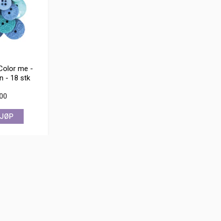
Color me -
n - 18 stk
,00
JØP