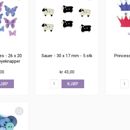
es - 26 x 20
Sauer - 30 x 17 mm - 5 stk
Princes
øyeknapper
,00
kr 43,00
JØP
KJØP