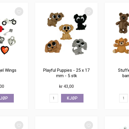
el Wings
Playful Puppies - 25 x 17
Stuff
mm - 5 stk
bam
,00
kr 43,00
JØP
KJØP