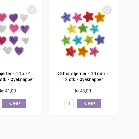
hjerter - 14 x 14
Glitter stjerner - 14 mm -
stk - øyeknapper
12 stk - øyeknapper
kr 41,00
kr 43,00
KJØP
KJØP