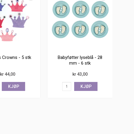
s Crowns - 5 stk
Babyføtter lyseblå - 28
mm - 6 stk
kr 44,00
kr 43,00
KJØP
KJØP