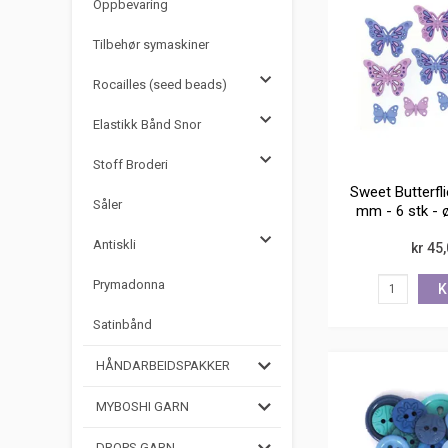
Oppbevaring
Tilbehør symaskiner
Rocailles (seed beads)
Elastikk Bånd Snor
Stoff Broderi
Sweet Butterfli
Såler
mm - 6 stk - 
Antiskli
kr 45
Prymadonna
K
Satinbånd
HÅNDARBEIDSPAKKER
MYBOSHI GARN
DROPS GARN