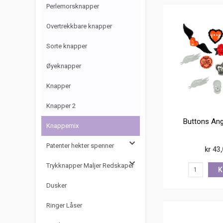
Perlemorsknapper
Overtrekkbare knapper
Sorte knapper
Øyeknapper
Knapper
Knapper 2
Buttons Ang
Knappemix
Patenter hekter spenner
kr 43
Trykknapper Maljer Redskaper
K
Dusker
Ringer Låser