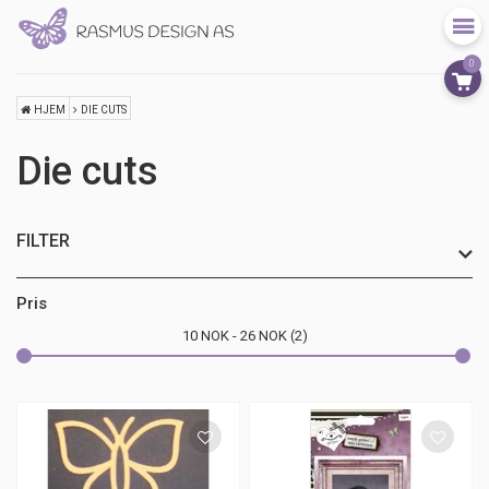
0
HJEM
DIE CUTS
Die cuts
FILTER
Farge
Pris
10
NOK
26
NOK
2