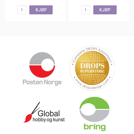
KJØP
KJØP