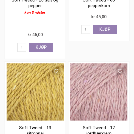
Soft Tweed - 20 salt og
Soft Tweed - 08
pepper
pepperkorn
kun 3 nøster
kr 45,00
KJØP
kr 45,00
KJØP
Soft Tweed - 13
Soft Tweed - 12
sitronpai
jordbærkrem