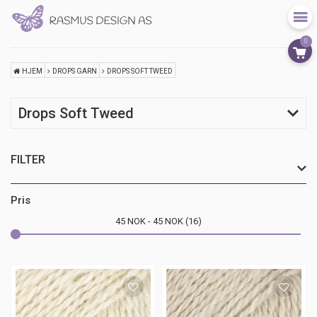
0
HJEM
DROPS GARN
DROPS SOFT TWEED
Drops Soft Tweed
FILTER
Pris
45
NOK
45
NOK
16