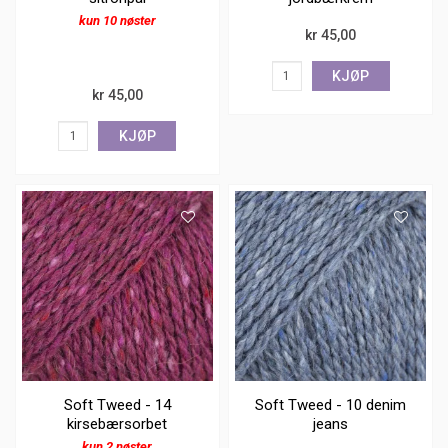
kun 10 nøster
kr 45,00
KJØP
kr 45,00
KJØP
Soft Tweed - 14
Soft Tweed - 10 denim
kirsebærsorbet
jeans
kun 2 nøster