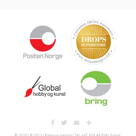
© 2026 | © 2013 | Rasmus Design | Tel: +47 934 44 934 | E-post: