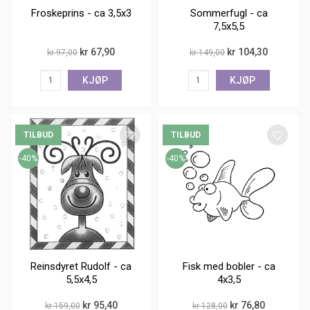
Froskeprins - ca 3,5x3
Sommerfugl - ca
7,5x5,5
kr 67,90
kr 104,30
kr 97,00
kr 149,00
KJØP
KJØP
TILBUD
TILBUD
-40%
-40%
Reinsdyret Rudolf - ca
Fisk med bobler - ca
5,5x4,5
4x3,5
kr 95,40
kr 76,80
kr 159,00
kr 128,00