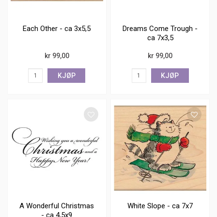
Each Other - ca 3x5,5
Dreams Come Trough -
ca 7x3,5
kr 99,00
kr 99,00
KJØP
KJØP
A Wonderful Christmas
White Slope - ca 7x7
- ca 4,5x9