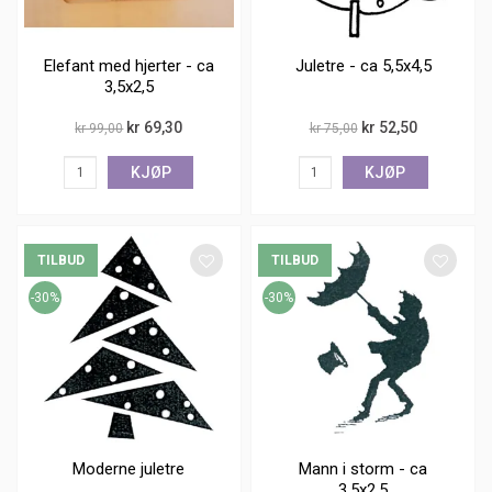
Elefant med hjerter - ca
Juletre - ca 5,5x4,5
3,5x2,5
kr 69,30
kr 52,50
kr 99,00
kr 75,00
KJØP
KJØP
TILBUD
TILBUD
-30%
-30%
Moderne juletre
Mann i storm - ca
3,5x2,5