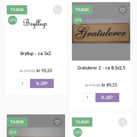
TILBUD
TILBUD
-20%
-25%
Bryllup - ca 5x2
Gratulerer 2 - ca 8,5x2,5
kr 95,20
kr 119,00
KJØP
kr 89,25
kr 119,00
KJØP
TILBUD
TILBUD
-25%
-25%