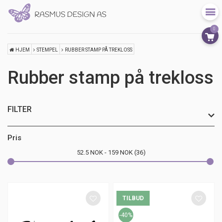
0
HJEM
STEMPEL
RUBBER STAMP PÅ TREKLOSS
Rubber stamp på trekloss
FILTER
Sesong
Pris
52.5
NOK
159
NOK
36
Merke
TILBUD
-40%