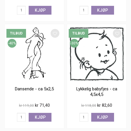
KJØP
KJØP
TILBUD
TILBUD
-40%
-30%
Dansende - ca 5x2,5
Lykkelig babyfjes - ca
4,5x4,5
kr 71,40
kr 82,60
kr 119,00
kr 118,00
KJØP
KJØP