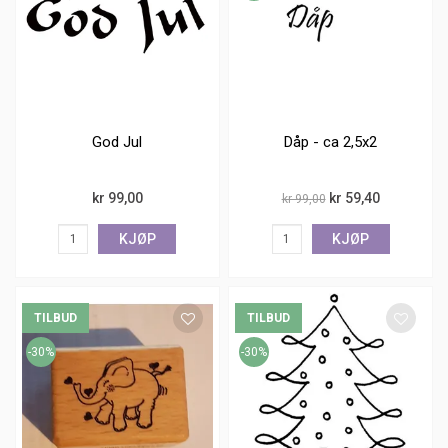
God Jul
Dåp - ca 2,5x2
kr 99,00
kr 59,40
kr 99,00
KJØP
KJØP
TILBUD
TILBUD
-30%
-30%