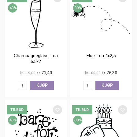
-40%
-30%
Champagneglass - ca
Flue - ca 4x2,5
6,5x2
kr 71,40
kr 76,30
kr 119,00
kr 109,00
KJØP
KJØP
TILBUD
TILBUD
-40%
-30%