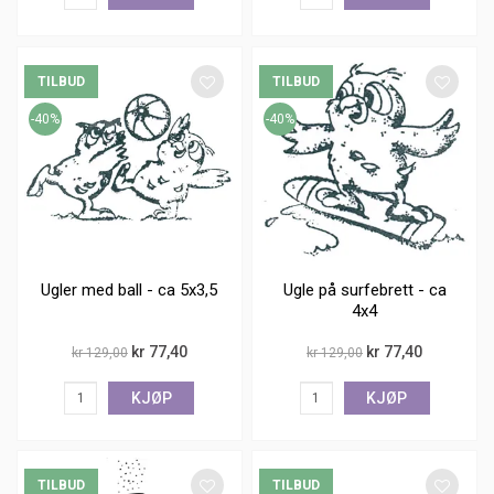
TILBUD
TILBUD
-40%
-40%
Ugler med ball - ca 5x3,5
Ugle på surfebrett - ca
4x4
kr 77,40
kr 77,40
kr 129,00
kr 129,00
KJØP
KJØP
TILBUD
TILBUD