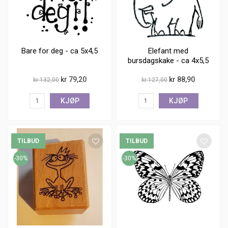
Bare for deg - ca 5x4,5
Elefant med
bursdagskake - ca 4x5,5
kr 79,20
kr 88,90
kr 132,00
kr 127,00
KJØP
KJØP
TILBUD
TILBUD
-30%
-30%