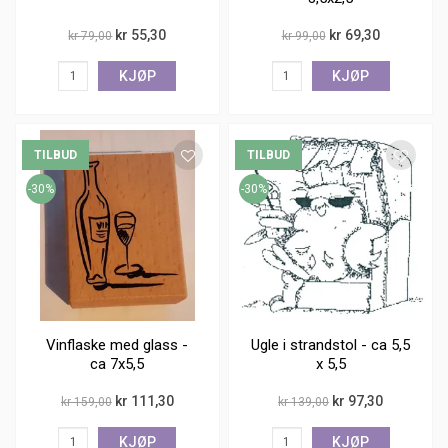
kr 55,30
kr 69,30
kr 79,00
kr 99,00
KJØP
KJØP
TILBUD
TILBUD
-30%
-30%
Vinflaske med glass -
Ugle i strandstol - ca 5,5
ca 7x5,5
x 5,5
kr 111,30
kr 97,30
kr 159,00
kr 139,00
KJØP
KJØP