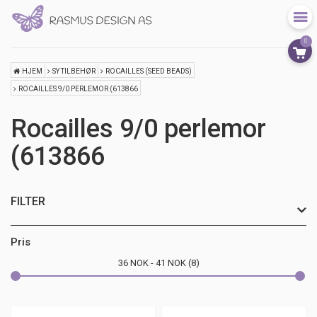
0
HJEM
SY TILBEHØR
ROCAILLES (SEED BEADS)
ROCAILLES 9/0 PERLEMOR (613866
Rocailles 9/0 perlemor
(613866
FILTER
Pris
36
NOK
41
NOK
8