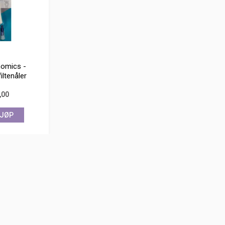
omics -
filtenåler
,00
JØP