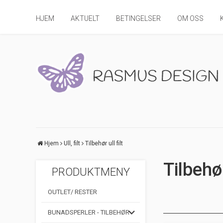
HJEM
AKTUELT
BETINGELSER
OM OSS
Hjem
Ull, filt
Tilbehør ull filt
Tilbehør
PRODUKTMENY
OUTLET/ RESTER
BUNADSPERLER - TILBEHØR