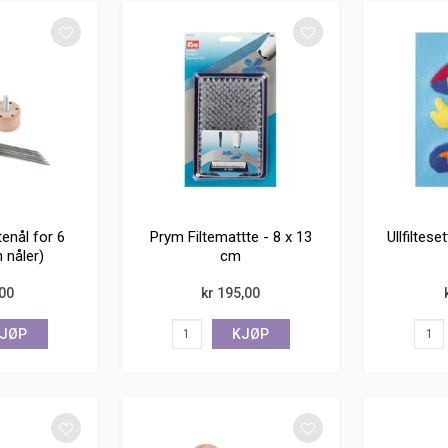
ltenål for 6
Prym Filtemattte - 8 x 13
Ullfiltes
n nåler)
cm
,00
kr 195,00
JØP
KJØP