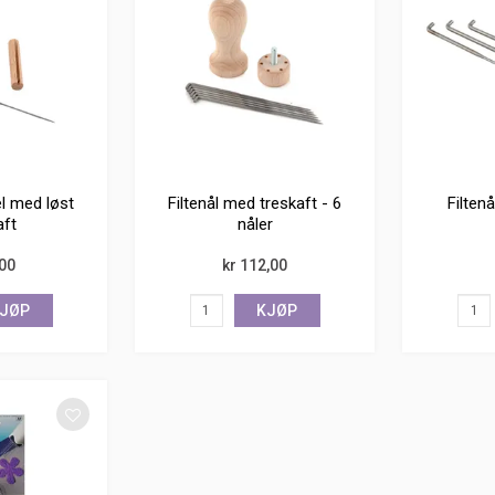
el med løst
Filtenål med treskaft - 6
Filtenå
aft
nåler
,00
kr 112,00
JØP
KJØP