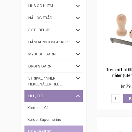
HUS OG HJEM
NÅL OG TRÅD
SY TILBEHØR
HÅNDARBEIDSPAKKER
MYBOSHI GARN
DROPS GARN
Treskaft til fi
nåler (ute
STRIKKEPINNER
HEKLENÅLER TILBE
kr 79
ULL, FILT
K
Kardet ull C1
Kardet Supermerino
Tilbehør ull filt