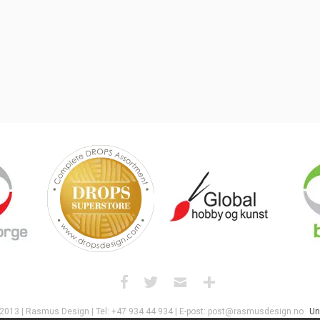
 2013 | Rasmus Design | Tel: +47 934 44 934 | E-post: post@rasmusdesign.no
Un