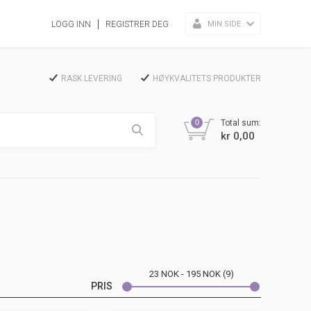
MIN SIDE
LOGG INN
REGISTRER DEG
RASK LEVERING
HØYKVALITETS PRODUKTER
0
Total sum:
kr 0,00
23
NOK
195
NOK
9
PRIS