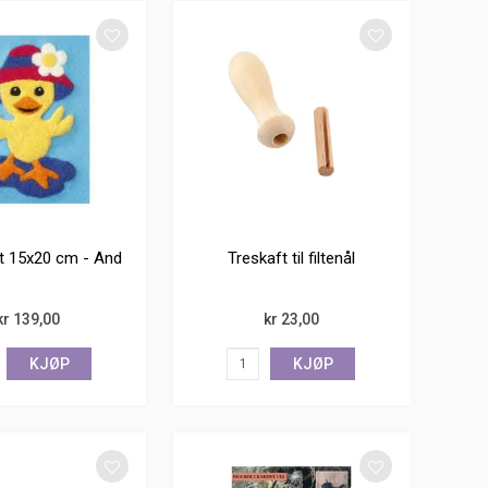
ett 15x20 cm - And
Treskaft til filtenål
kr 139,00
kr 23,00
KJØP
KJØP