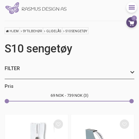
0
HJEM
SY TILBEHØR
GLIDELÅS
S10 SENGETØY
S10 sengetøy
FILTER
Pris
69
NOK
739
NOK
3