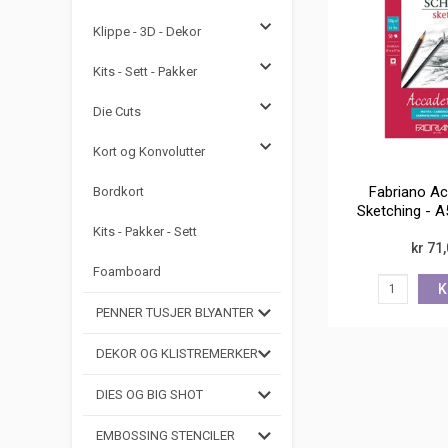
Klippe - 3D - Dekor
Kits - Sett - Pakker
Die Cuts
Kort og Konvolutter
Fabriano A
Bordkort
Sketching - A5
spir
Kits - Pakker - Sett
kr 71
Foamboard
K
PENNER TUSJER BLYANTER
DEKOR OG KLISTREMERKER
DIES OG BIG SHOT
EMBOSSING STENCILER