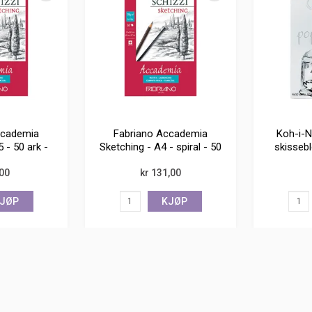
ccademia
Fabriano Accademia
Koh-i-N
 - 50 ark -
Sketching - A4 - spiral - 50
skissebl
al
ark
,00
kr 131,00
JØP
KJØP