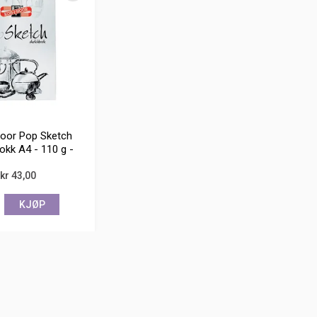
oor Pop Sketch
okk A4 - 110 g -
20 ark
kr 43,00
KJØP