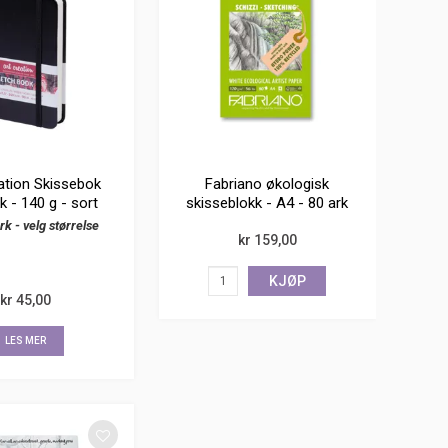
ation Skissebok
Fabriano økologisk
k - 140 g - sort
skisseblokk - A4 - 80 ark
rk
- velg størrelse
kr 159,00
KJØP
kr 45,00
LES MER