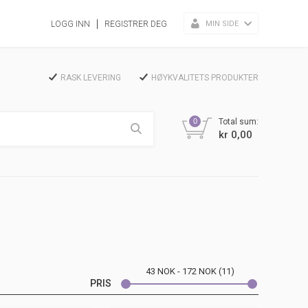
MIN SIDE
LOGG INN
REGISTRER DEG
RASK LEVERING
HØYKVALITETS PRODUKTER
0
Total sum:
kr 0,00
43
NOK
172
NOK
11
PRIS