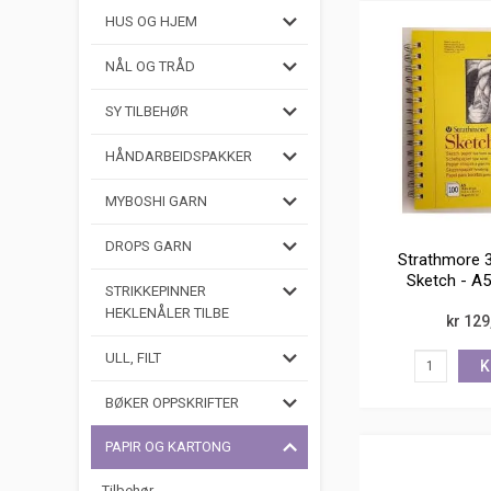
HUS OG HJEM
NÅL OG TRÅD
SY TILBEHØR
HÅNDARBEIDSPAKKER
MYBOSHI GARN
DROPS GARN
Strathmore 3
Sketch - A5
STRIKKEPINNER
HEKLENÅLER TILBE
kr 129
ULL, FILT
K
BØKER OPPSKRIFTER
PAPIR OG KARTONG
Tilbehør