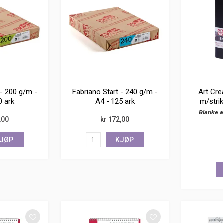
 - 200 g/m -
Fabriano Start - 240 g/m -
Art Cre
0 ark
A4 - 125 ark
m/strik
Blanke a
,00
kr 172,00
JØP
KJØP