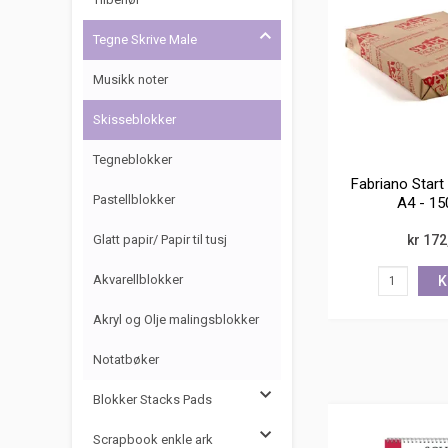
Tegne Skrive Male
Musikk noter
Skisseblokker
Tegneblokker
Fabriano Start
Pastellblokker
A4 - 15
kr 172
Glatt papir/ Papir til tusj
Akvarellblokker
K
Akryl og Olje malingsblokker
Notatbøker
Blokker Stacks Pads
Scrapbook enkle ark