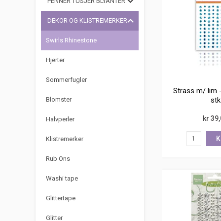
PENNER TUSJER BLYANTER
DEKOR OG KLISTREMERKER
Swirls Rhinestone
Hjerter
Sommerfugler
Strass m/ lim -
stk
Blomster
kr 39
Halvperler
K
Klistremerker
Rub Ons
Washi tape
Glittertape
Glitter