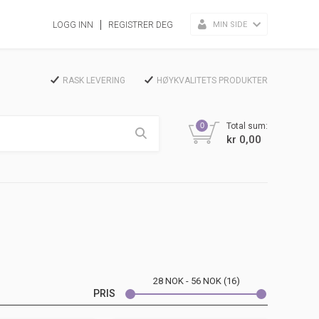
MIN SIDE
LOGG INN
REGISTRER DEG
RASK LEVERING
HØYKVALITETS PRODUKTER
0
Total sum:
kr 0,00
28
NOK
56
NOK
16
PRIS