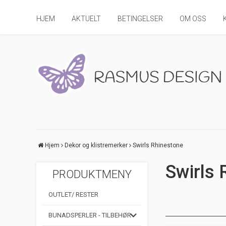
HJEM
AKTUELT
BETINGELSER
OM OSS
Hjem
Dekor og klistremerker
Swirls Rhinestone
Swirls 
PRODUKTMENY
OUTLET/ RESTER
BUNADSPERLER - TILBEHØR