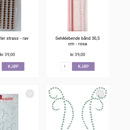
ler strass - rav
Selvklebende bånd 30,5
cm - rosa
kr 39,00
kr 39,00
KJØP
KJØP