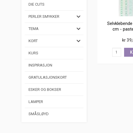
DIE CUTS
PERLER SMYKKER
Selvklebende
cm - paste
TEMA
kr 39
KORT
K
KURS
INSPIRASJON
GRATULASJONSKORT
ESKER OG BOKSER
LAMPER
SMÅSLØYD