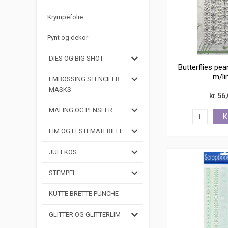
Krympefolie
Pynt og dekor
DIES OG BIG SHOT
Butterflies pea
m/li
EMBOSSING STENCILER
MASKS
kr 56
MALING OG PENSLER
K
LIM OG FESTEMATERIELL
JULEKOS
STEMPEL
KUTTE BRETTE PUNCHE
GLITTER OG GLITTERLIM