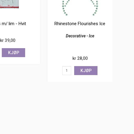
s m/ lim - Hvit
Rhinestone Flourishes Ice
Decorative - Ice
kr 39,00
KJØP
kr 28,00
KJØP