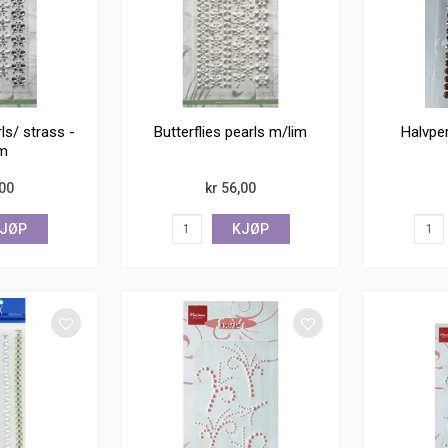
rls/ strass -
Butterflies pearls m/lim
Halvper
m
,00
kr 56,00
JØP
KJØP