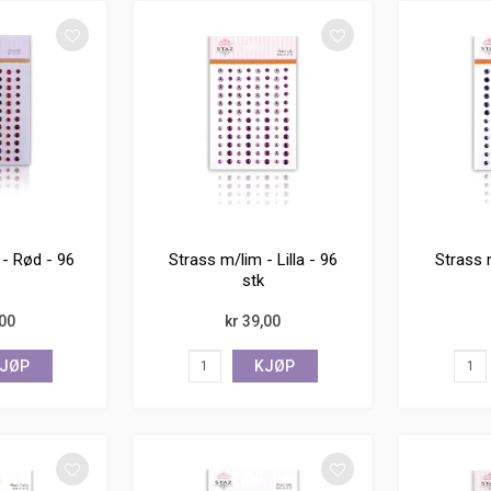
 - Rød - 96
Strass m/lim - Lilla - 96
Strass m
stk
,00
kr 39,00
JØP
KJØP