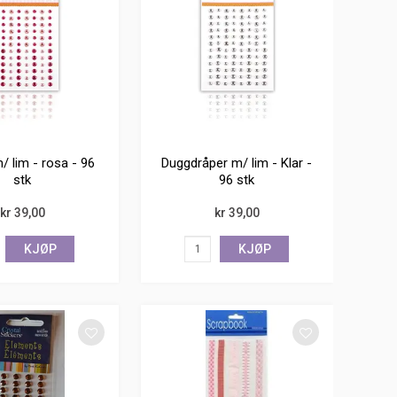
/ lim - rosa - 96
Duggdråper m/ lim - Klar -
stk
96 stk
kr 39,00
kr 39,00
KJØP
KJØP