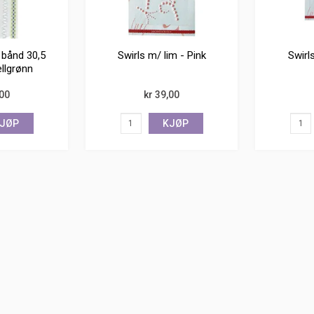
 bånd 30,5
Swirls m/ lim - Pink
Swirl
llgrønn
,00
kr 39,00
JØP
KJØP