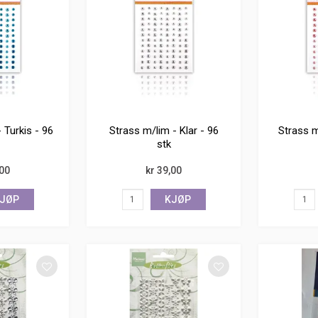
 Turkis - 96
Strass m/lim - Klar - 96
Strass m
stk
,00
kr 39,00
JØP
KJØP