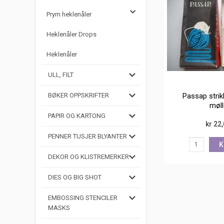
Prym heklenåler
Heklenåler Drops
Heklenåler
ULL, FILT
Passap stri
BØKER OPPSKRIFTER
møll
PAPIR OG KARTONG
kr 22
PENNER TUSJER BLYANTER
K
DEKOR OG KLISTREMERKER
DIES OG BIG SHOT
EMBOSSING STENCILER
MASKS