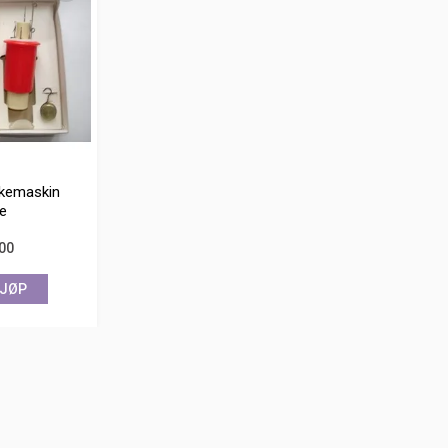
kkemaskin
e
,00
JØP