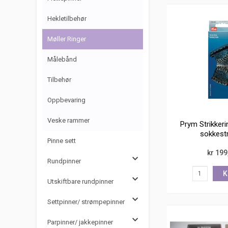
Hekletilbehør
Møller Ringer
Målebånd
Tilbehør
Oppbevaring
Veske rammer
Prym Strikkeri
sokkestr
Pinne sett
kr 199
Rundpinner
K
Utskiftbare rundpinner
Settpinner/ strømpepinner
Parpinner/ jakkepinner