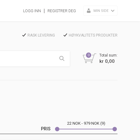
MIN SIDE
LOGG INN
REGISTRER DEG
RASK LEVERING
HØYKVALITETS PRODUKTER
0
Total sum:
kr 0,00
22
NOK
979
NOK
9
PRIS