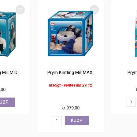
 Mill MIDI
Prym Knitting Mill MAXI
Prym
utsolgt - ventes inn 29.12
,00
JØP
kr 979,00
KJØP