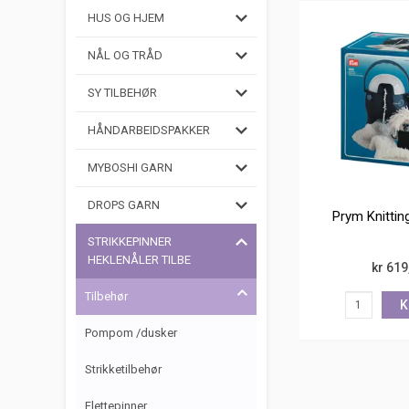
HUS OG HJEM
NÅL OG TRÅD
SY TILBEHØR
HÅNDARBEIDSPAKKER
MYBOSHI GARN
DROPS GARN
Prym Knitting
STRIKKEPINNER
HEKLENÅLER TILBE
kr 619
Tilbehør
K
Pompom /dusker
Strikketilbehør
Flettepinner