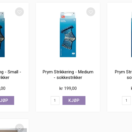
ng - Small -
Prym Strikkering - Medium
Prym Stri
ikker
- sokkestrikker
so
,00
kr 199,00
JØP
KJØP