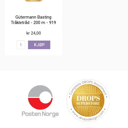
Gütermann Basting
Tråkletråd - 200 m - 919
off white
kr 24,00
KJØP