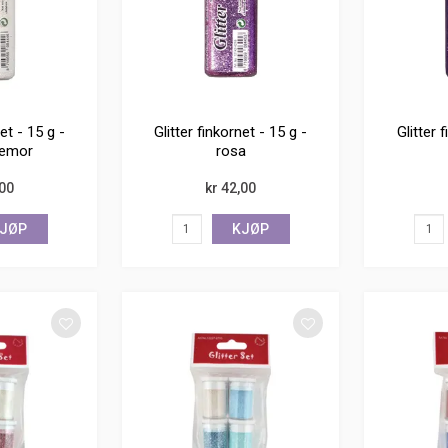
net - 15 g -
Glitter finkornet - 15 g -
Glitter 
lemor
rosa
,00
kr 42,00
JØP
KJØP