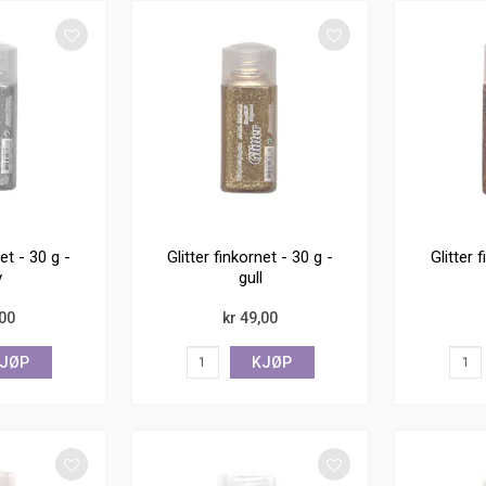
net - 30 g -
Glitter finkornet - 30 g -
Glitter 
v
gull
,00
kr 49,00
JØP
KJØP