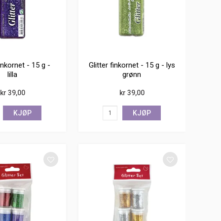
finkornet - 15 g -
Glitter finkornet - 15 g - lys
lilla
grønn
kr 39,00
kr 39,00
KJØP
KJØP