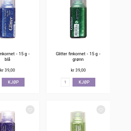
finkornet - 15 g -
Glitter finkornet - 15 g -
blå
grønn
kr 39,00
kr 39,00
KJØP
KJØP