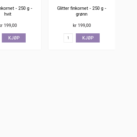
inkornet - 250 g -
Glitter finkornet - 250 g -
hvit
grønn
kr 199,00
kr 199,00
KJØP
KJØP