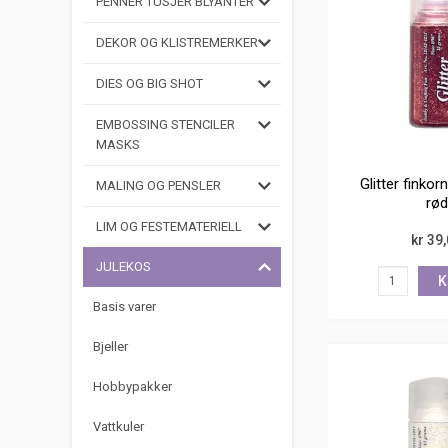
PENNER TUSJER BLYANTER
DEKOR OG KLISTREMERKER
DIES OG BIG SHOT
EMBOSSING STENCILER
MASKS
Glitter finkor
MALING OG PENSLER
rød
LIM OG FESTEMATERIELL
kr 39
JULEKOS
K
Basis varer
Bjeller
Hobbypakker
Vattkuler