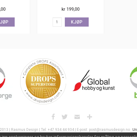
,00
kr 199,00
JØP
KJØP
 2013 | Rasmus Design | Tel: +47 934 44 934 | E-post: post@rasmusdesign.no
Un