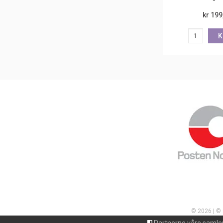
kr 199
K
© 2026 | ©