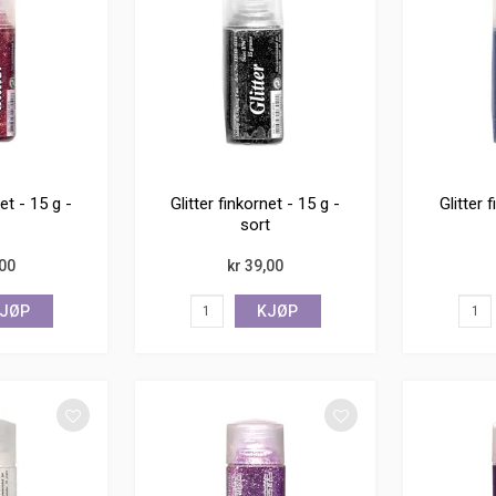
net - 15 g -
Glitter finkornet - 15 g -
Glitter 
sort
,00
kr 39,00
JØP
KJØP