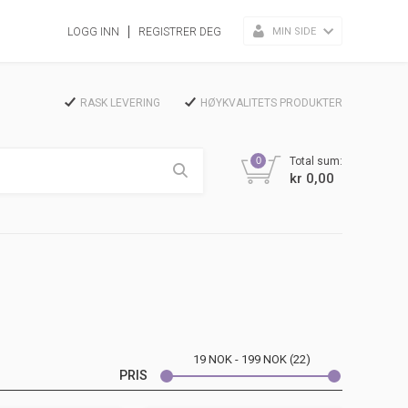
MIN SIDE
LOGG INN
REGISTRER DEG
RASK LEVERING
HØYKVALITETS PRODUKTER
0
Total sum:
kr 0,00
19
NOK
199
NOK
22
PRIS