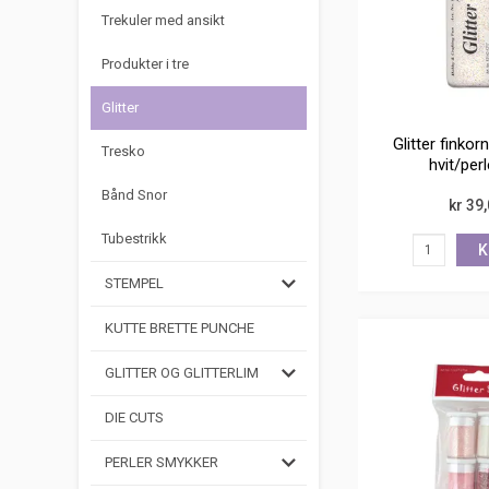
Trekuler med ansikt
Produkter i tre
Glitter
Glitter finkor
Tresko
hvit/per
Bånd Snor
kr 39
Tubestrikk
K
STEMPEL
KUTTE BRETTE PUNCHE
GLITTER OG GLITTERLIM
DIE CUTS
PERLER SMYKKER