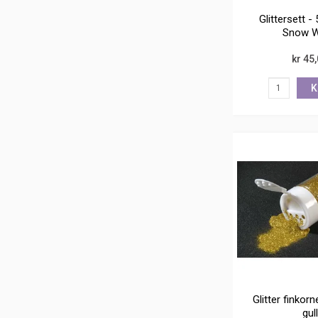
Glittersett - 
Snow W
kr 45
K
Glitter finkorn
gull