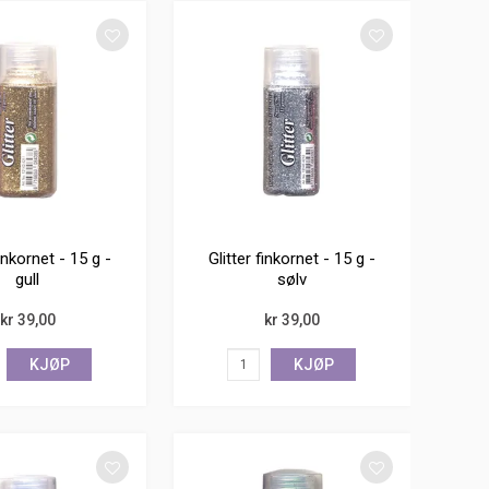
finkornet - 15 g -
Glitter finkornet - 15 g -
gull
sølv
kr 39,00
kr 39,00
KJØP
KJØP