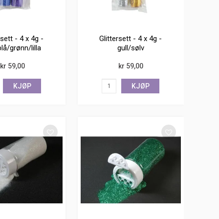
rsett - 4 x 4g -
Glittersett - 4 x 4g -
lå/grønn/lilla
gull/sølv
kr 59,00
kr 59,00
KJØP
KJØP