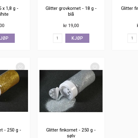
5 x 1,8 g -
Glitter grovkornet - 18 g -
Glitter f
hite
blå
,00
kr 19,00
JØP
KJØP
et - 250 g -
Glitter finkornet - 250 g -
sølv