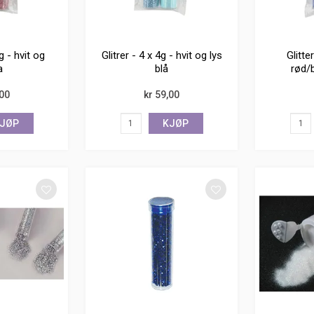
4g - hvit og
Glitrer - 4 x 4g - hvit og lys
Glitte
a
blå
rød/b
,00
kr 59,00
JØP
KJØP