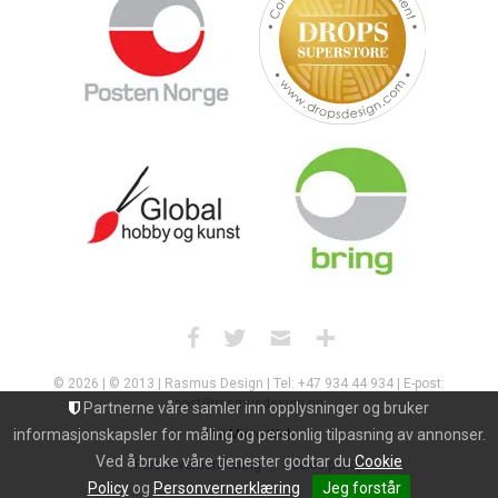
© 2026 | © 2013 | Rasmus Design | Tel: +47 934 44 934 | E-post:
post@rasmusdesign.no
Partnerne våre samler inn opplysninger og bruker
informasjonskapsler for måling og personlig tilpasning av annonser.
Uni Micro Web
Ved å bruke våre tjenester godtar du
Cookie
Personvernerklæring
Cookie policy
Policy
og
Personvernerklæring
Jeg forstår