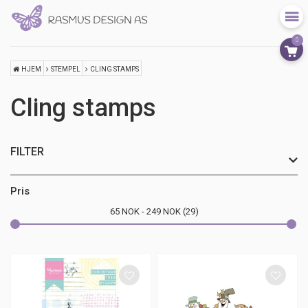
0
HJEM
STEMPEL
CLING STAMPS
Cling stamps
FILTER
Sesong
Pris
65
NOK
249
NOK
29
Merke