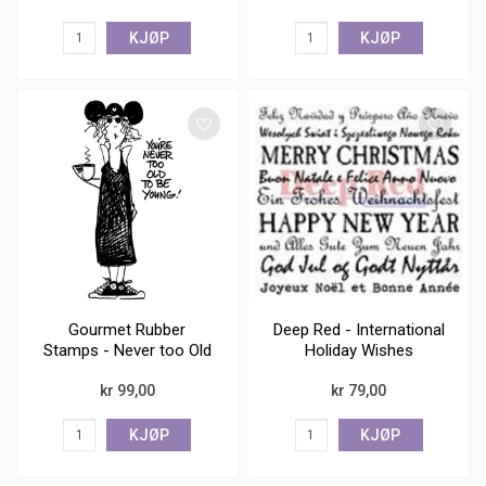
KJØP
KJØP
Gourmet Rubber
Deep Red - International
Stamps - Never too Old
Holiday Wishes
- ca 8,5x5
kr 99,00
kr 79,00
KJØP
KJØP