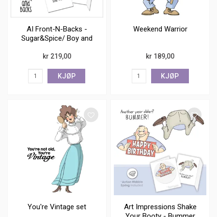
AI Front-N-Backs -
Weekend Warrior
Sugar&Spice/ Boy and
Girl
kr 219,00
kr 189,00
KJØP
KJØP
You're Vintage set
Art Impressions Shake
Your Booty - Bummer