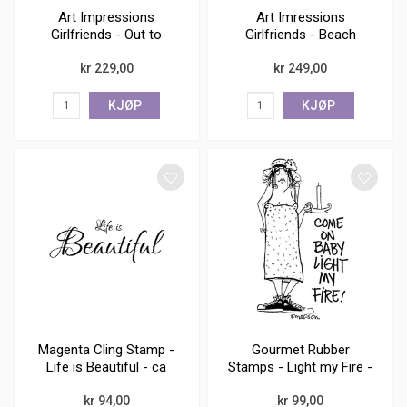
Art Impressions
Art Imressions
Girlfriends - Out to
Girlfriends - Beach
lunch
Babes
kr 229,00
kr 249,00
KJØP
KJØP
Magenta Cling Stamp -
Gourmet Rubber
Life is Beautiful - ca
Stamps - Light my Fire -
2,5x5,5
ca 7x4,5
kr 94,00
kr 99,00