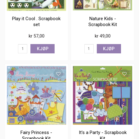
Play it Cool . Scrapbook
Nature Kids -
set
Scrapbook Kit
kr 57,00
kr 49,00
KJØP
KJØP
Fairy Princess -
It's a Party - Scrapbook
Scrapbook Kit
Kit