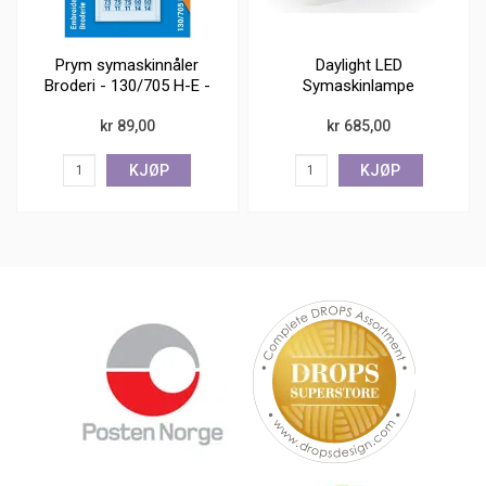
Prym symaskinnåler
Daylight LED
Broderi - 130/705 H-E -
Symaskinlampe
75+90
kr 89,00
kr 685,00
KJØP
KJØP