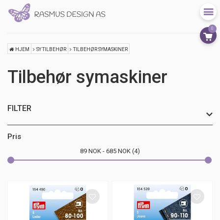
0
HJEM
SY TILBEHØR
TILBEHØR SYMASKINER
Tilbehør symaskiner
FILTER
Pris
89
NOK
685
NOK
4