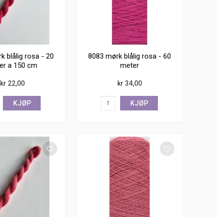
 blålig rosa - 20
8083 mørk blålig rosa - 60
der a 150 cm
meter
kr 22,00
kr 34,00
KJØP
KJØP