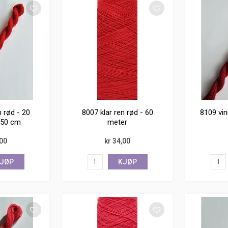
n rød - 20
8007 klar ren rød - 60
8109 vin
150 cm
meter
,00
kr 34,00
JØP
KJØP