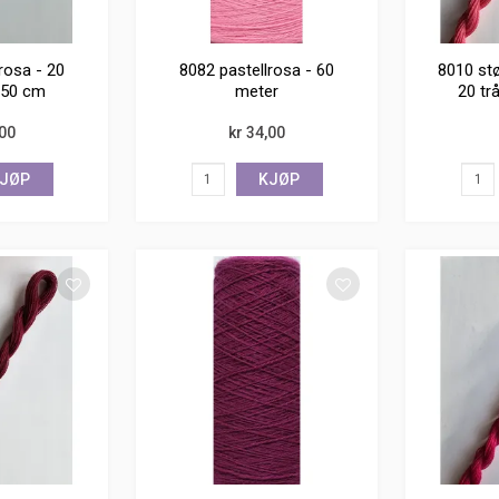
rosa - 20
8082 pastellrosa - 60
8010 st
150 cm
meter
20 tr
,00
kr 34,00
JØP
KJØP