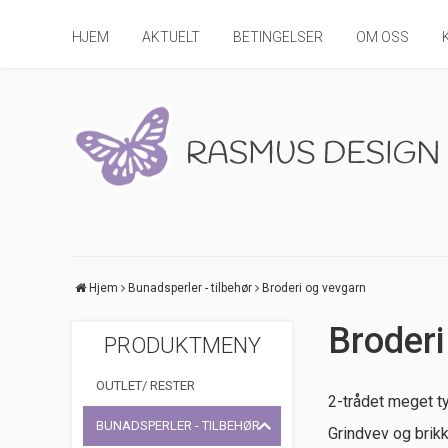
HJEM
AKTUELT
BETINGELSER
OM OSS
Hjem
Bunadsperler - tilbehør
Broderi og vevgarn
Broderi
PRODUKTMENY
OUTLET/ RESTER
2-trådet meget ty
BUNADSPERLER - TILBEHØR
Grindvev og brik