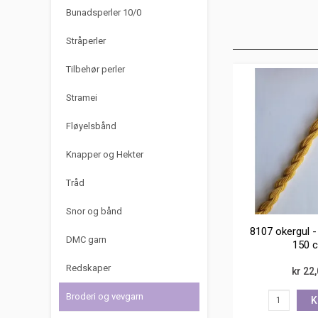
Bunadsperler 10/0
Stråperler
Tilbehør perler
Stramei
Fløyelsbånd
Knapper og Hekter
Tråd
Snor og bånd
8107 okergul -
DMC garn
150 
Redskaper
kr 22
Broderi og vevgarn
K