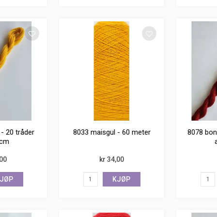
- 20 tråder
8033 maisgul - 60 meter
8078 bon
 cm
,00
kr 34,00
JØP
KJØP