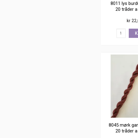
8011 lys burd
20 tråder 
kr 22
K
8045 mørk ga
20 tråder 