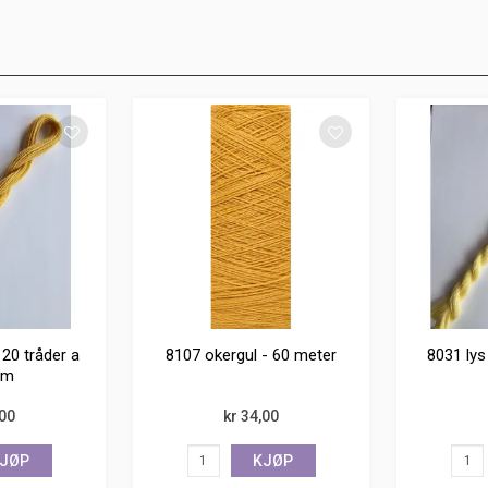
 20 tråder a
8107 okergul - 60 meter
8031 lys
cm
,00
kr 34,00
JØP
KJØP