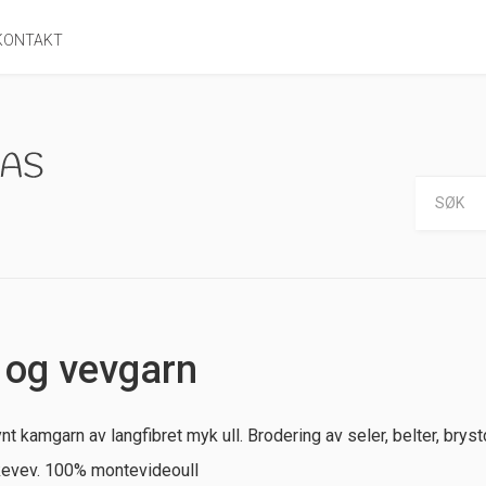
KONTAKT
 og vevgarn
nt kamgarn av langfibret myk ull. Brodering av seler, belter, brys
kevev. 100% montevideoull