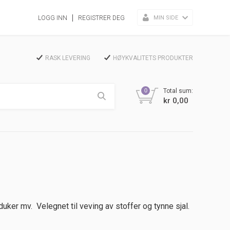
MIN SIDE
LOGG INN
REGISTRER DEG
RASK LEVERING
HØYKVALITETS PRODUKTER
0
Total sum:
kr 0,00
tduker mv. Velegnet til veving av stoffer og tynne sjal.