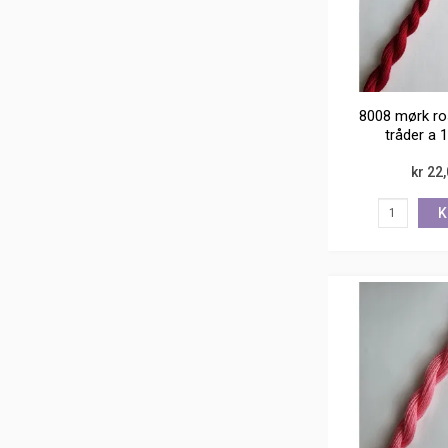
8008 mørk ro
tråder a 
kr 22
K