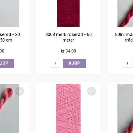
serød - 20
8008 mørk roserød - 60
8083 mørk
150 cm
meter
trå
,00
kr 34,00
JØP
KJØP