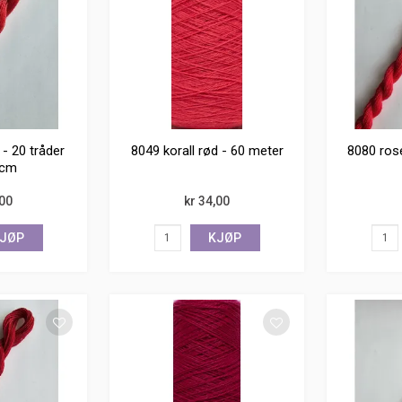
 - 20 tråder
8049 korall rød - 60 meter
8080 rose
 cm
,00
kr 34,00
JØP
KJØP