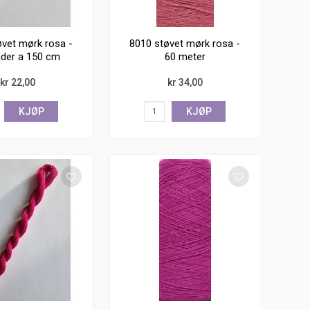
øvet mørk rosa -
8010 støvet mørk rosa -
åder a 150 cm
60 meter
kr 22,00
kr 34,00
KJØP
KJØP