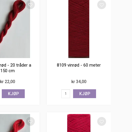
rød - 20 tråder a
8109 vinrød - 60 meter
150 cm
kr 22,00
kr 34,00
KJØP
KJØP