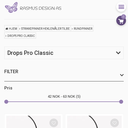
0
HJEM
STRIKKEPINNER HEKLENÅLER TILBE
RUNDPINNER
DROPS PRO CLASSIC
Drops Pro Classic
FILTER
størrelse
Pris
42
NOK
63
NOK
5