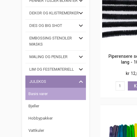
PENNER TUSJER BLYANTER
DEKOR OG KLISTREMERKER
DIES OG BIG SHOT
EMBOSSING STENCILER
MASKS
Piperensere s
MALING OG PENSLER
lang - 1
LIM OG FESTEMATERIELL
kr 12
JULEKOS
K
Basis varer
Bjeller
Hobbypakker
Vattkuler