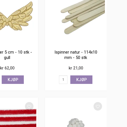
er 5 cm - 10 stk -
Ispinner natur - 114x10
gull
mm - 50 stk
kr 62,00
kr 21,00
KJØP
KJØP