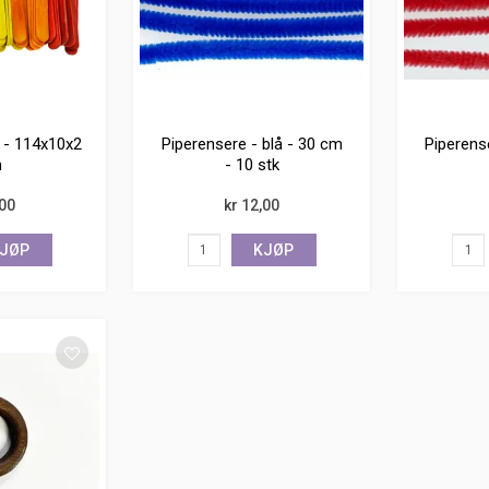
t - 114x10x2
Piperensere - blå - 30 cm
Piperens
m
- 10 stk
,00
kr 12,00
JØP
KJØP