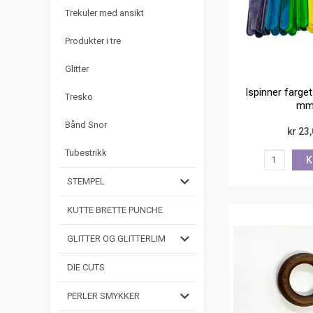
Trekuler med ansikt
Produkter i tre
Glitter
Ispinner farge
Tresko
m
Bånd Snor
kr 23
Tubestrikk
K
STEMPEL
KUTTE BRETTE PUNCHE
GLITTER OG GLITTERLIM
DIE CUTS
PERLER SMYKKER