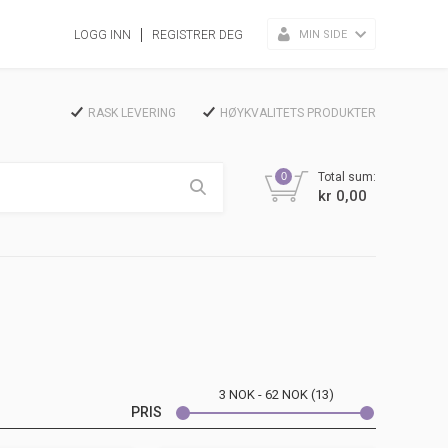
MIN SIDE
LOGG INN
REGISTRER DEG
RASK LEVERING
HØYKVALITETS PRODUKTER
0
Total sum:
kr 0,00
3
NOK
62
NOK
13
PRIS