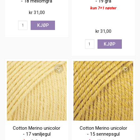
- 18 mellomgrå
- 19 grå
kun 7+1 nøster
kr 31,00
KJØP
kr 31,00
KJØP
Cotton Merino unicolor
Cotton Merino unicolor
- 17 vaniljegul
- 15 sennepsgul