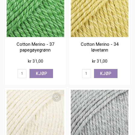
Cotton Merino - 37
Cotton Merino - 34
papegøyegrønn
løvetann
kr 31,00
kr 31,00
KJØP
KJØP