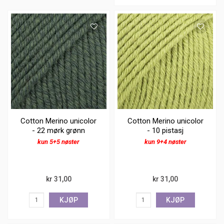
Cotton Merino unicolor
Cotton Merino unicolor
- 22 mørk grønn
- 10 pistasj
kun 5+5 nøster
kun 9+4 nøster
kr 31,00
kr 31,00
KJØP
KJØP