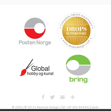
© 2026 | © 2013 | Rasmus Design | Tel: +47 934 44 934 | E-post: