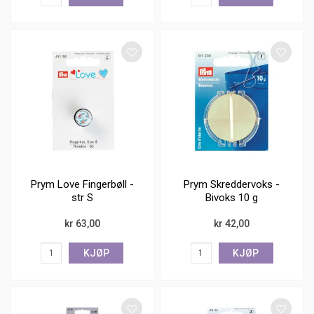
Prym Love Fingerbøll -
Prym Skreddervoks -
str S
Bivoks 10 g
kr 63,00
kr 42,00
KJØP
KJØP