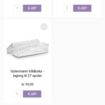
KJØP
KJØP
Gütermann trådboks -
lagring til 27 spoler
kr 99,00
KJØP