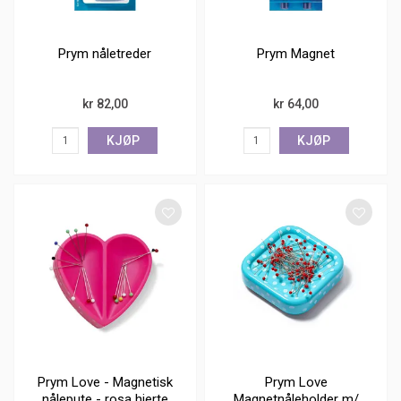
Prym nåletreder
Prym Magnet
kr 82,00
kr 64,00
KJØP
KJØP
Prym Love - Magnetisk
Prym Love
nålepute - rosa hjerte
Magnetnåleholder m/