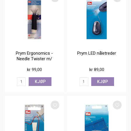
Prym Ergonomics -
Prym LED nåletreder
Needle Twister m/
magnet
kr 99,00
kr 89,00
KJØP
KJØP