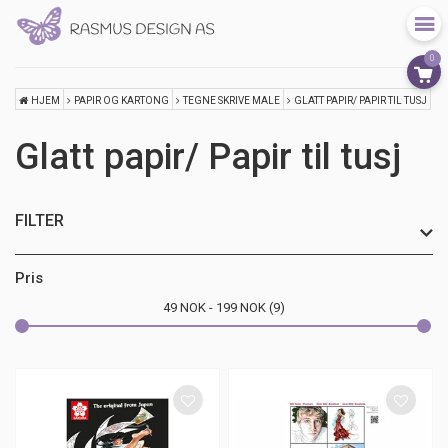
0
HJEM
PAPIR OG KARTONG
TEGNE SKRIVE MALE
GLATT PAPIR/ PAPIR TIL TUSJ
Glatt papir/ Papir til tusj
FILTER
Pris
49
NOK
199
NOK
9