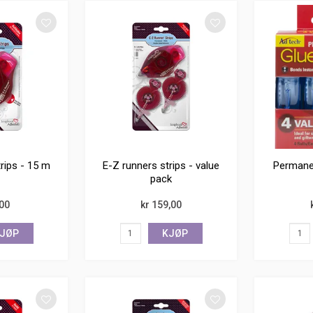
rips - 15 m
E-Z runners strips - value
Permanen
pack
,00
kr 159,00
JØP
KJØP