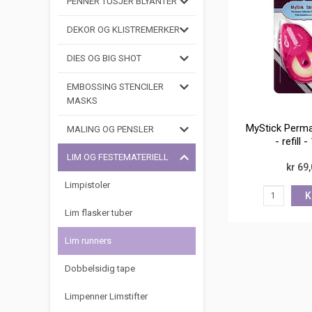
PENNER TUSJER BLYANTER
DEKOR OG KLISTREMERKER
DIES OG BIG SHOT
EMBOSSING STENCILER
MASKS
MyStick Perma
MALING OG PENSLER
- refill 
LIM OG FESTEMATERIELL
kr 69
Limpistoler
K
Lim flasker tuber
Lim runners
Dobbelsidig tape
Limpenner Limstifter