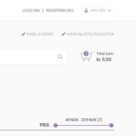
MIN SIDE
LOGG INN
REGISTRER DEG
RASK LEVERING
HØYKVALITETS PRODUKTER
0
Total sum:
kr 0,00
49
NOK
229
NOK
7
PRIS