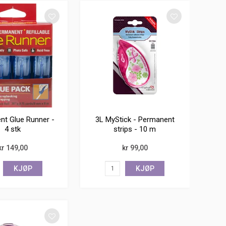
t Glue Runner -
3L MyStick - Permanent
4 stk
strips - 10 m
kr 149,00
kr 99,00
KJØP
KJØP