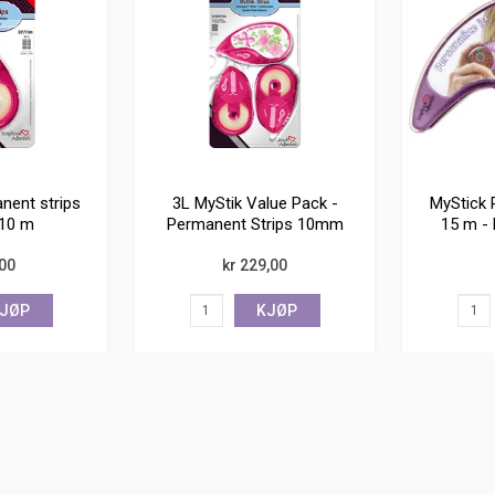
nent strips
3L MyStik Value Pack -
MyStick 
- 10 m
Permanent Strips 10mm
15 m - 
,00
kr 229,00
JØP
KJØP