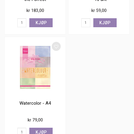
kr 183,00
kr 59,00
KJØP
KJØP
Watercolor - A4
kr 79,00
KJØP