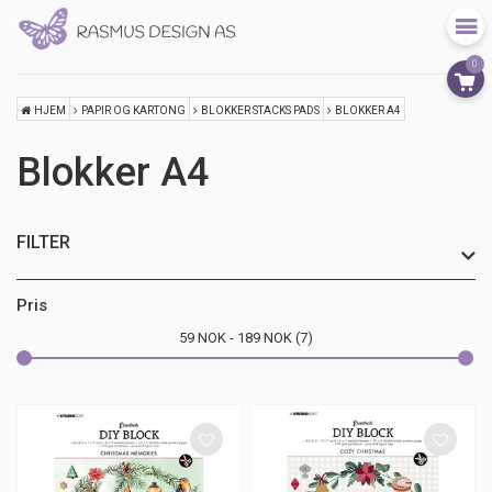
0
HJEM
PAPIR OG KARTONG
BLOKKER STACKS PADS
BLOKKER A4
Blokker A4
FILTER
Pris
59
NOK
189
NOK
7