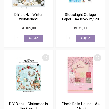
DIY blokk - Winter
StudioLight Collage
wonderland
Paper - A4 blokk m/ 20
ark
kr 189,00
kr 75,00
KJØP
KJØP
DIY Block - Christmas in
Eline's Dolls House - A4
the Forrest
- 16 ark