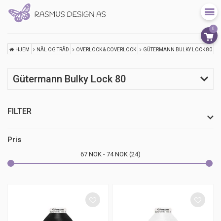
0
HJEM
NÅL OG TRÅD
OVERLOCK & COVERLOCK
GÜTERMANN BULKY LOCK 80
Gütermann Bulky Lock 80
FILTER
Pris
67
NOK
74
NOK
24