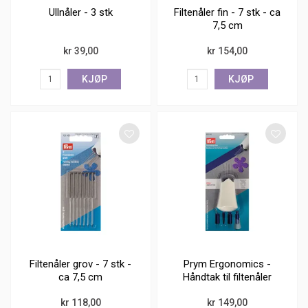
Ullnåler - 3 stk
Filtenåler fin - 7 stk - ca
7,5 cm
kr 39,00
kr 154,00
KJØP
KJØP
Filtenåler grov - 7 stk -
Prym Ergonomics -
ca 7,5 cm
Håndtak til filtenåler
kr 118,00
kr 149,00