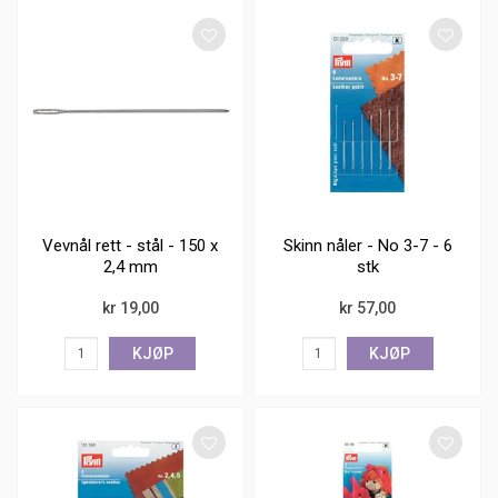
Vevnål rett - stål - 150 x
Skinn nåler - No 3-7 - 6
2,4 mm
stk
kr 19,00
kr 57,00
KJØP
KJØP