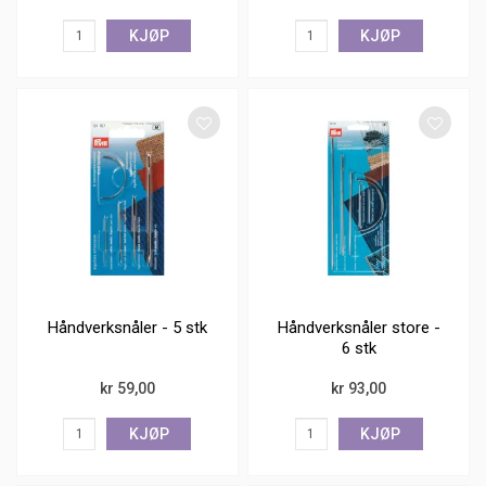
KJØP
KJØP
Håndverksnåler - 5 stk
Håndverksnåler store -
6 stk
kr 59,00
kr 93,00
KJØP
KJØP