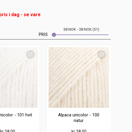
pris i dag - se vare
38
NOK
38
NOK
51
PRIS
icolor - 101 hvit
Alpaca unicolor - 100
natur
kr 38,00
kr 38,00