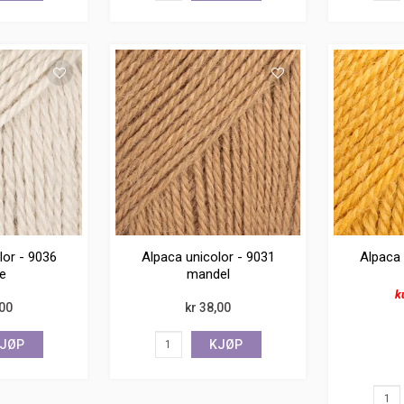
lor - 9036
Alpaca unicolor - 9031
Alpaca 
e
mandel
k
,00
kr 38,00
JØP
KJØP