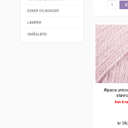
K
ESKER OG BOKSER
LAMPER
SMÅSLØYD
Alpaca unico
støvr
kun 8 n
kr 38