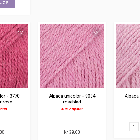
JØP
lor - 3770
Alpaca unicolor - 9034
Alpaca 
r rose
roseblad
øster
kun 7 nøster
,00
kr 38,00