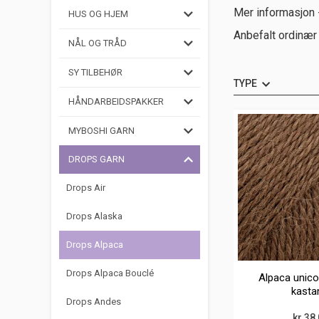
Mer informasjon -
HUS OG HJEM
Anbefalt ordinær 
NÅL OG TRÅD
SY TILBEHØR
TYPE
HÅNDARBEIDSPAKKER
MYBOSHI GARN
DROPS GARN
Drops Air
Drops Alaska
Drops Alpaca
Drops Alpaca Bouclé
Alpaca unico
kasta
Drops Andes
kr 38