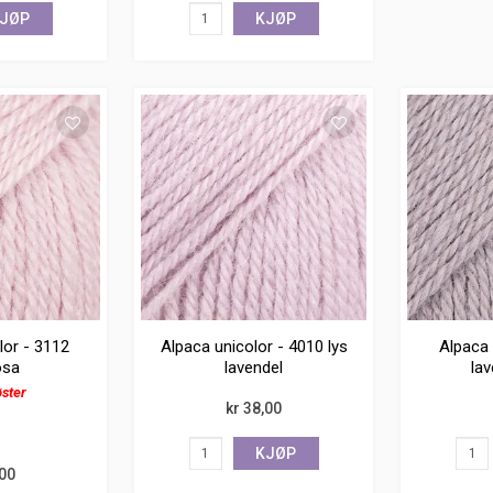
JØP
KJØP
lor - 3112
Alpaca unicolor - 4010 lys
Alpaca 
osa
lavendel
lav
øster
kr 38,00
KJØP
,00