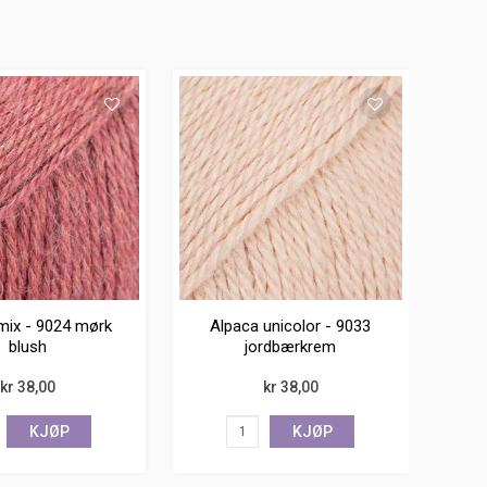
mix - 9024 mørk
Alpaca unicolor - 9033
blush
jordbærkrem
kr 38,00
kr 38,00
KJØP
KJØP