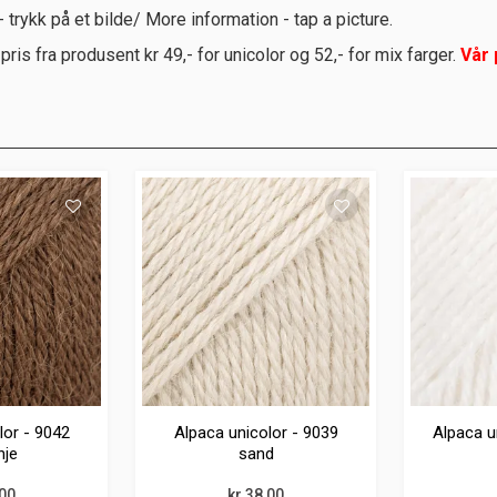
 trykk på et bilde/ More information - tap a picture.
pris fra produsent kr 49,- for unicolor og 52,- for mix farger.
Vår 
lor - 9042
Alpaca unicolor - 9039
Alpaca un
nje
sand
,00
kr 38,00