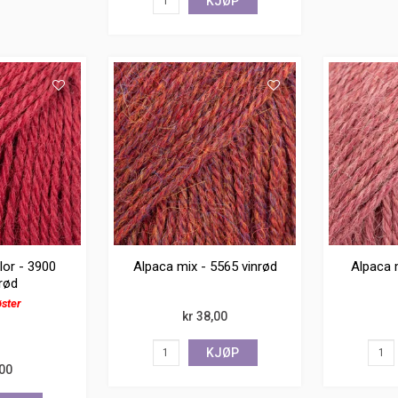
KJØP
lor - 3900
Alpaca mix - 5565 vinrød
Alpaca 
rød
øster
kr 38,00
KJØP
,00