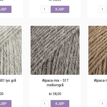
JØP
KJØP
501 lys grå
Alpaca mix - 517
Alpaca 
mellomgrå
,00
kr 38,00
JØP
KJØP