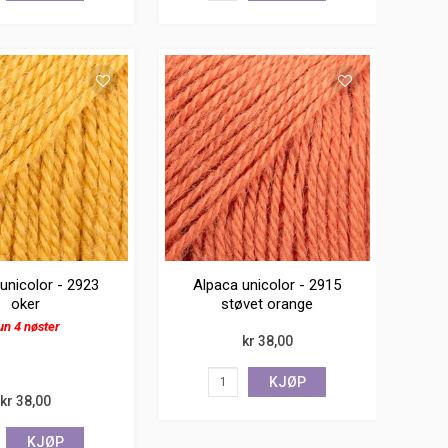
unicolor - 2923
Alpaca unicolor - 2915
oker
støvet orange
un 4 nøster
kr 38,00
KJØP
kr 38,00
KJØP