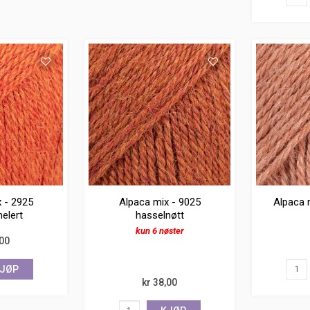
 - 2925
Alpaca mix - 9025
Alpaca 
elert
hasselnøtt
kun 6 nøster
,00
JØP
kr 38,00