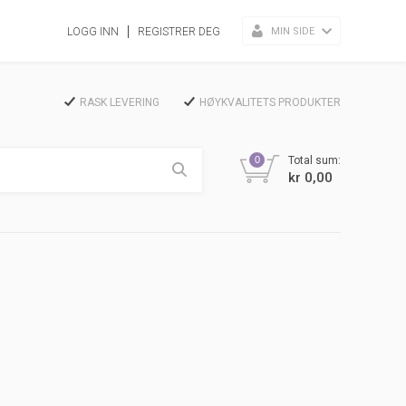
MIN SIDE
LOGG INN
REGISTRER DEG
RASK LEVERING
HØYKVALITETS PRODUKTER
0
Total sum:
kr 0,00