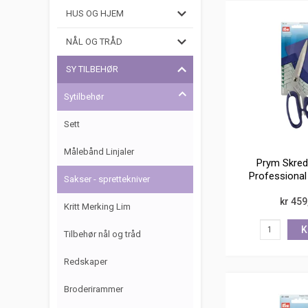
HUS OG HJEM
NÅL OG TRÅD
SY TILBEHØR
Sytilbehør
Sett
Målebånd Linjaler
Prym Skred
Professional
Sakser - sprettekniver
rustf
kr 459
Kritt Merking Lim
K
Tilbehør nål og tråd
Redskaper
Broderirammer