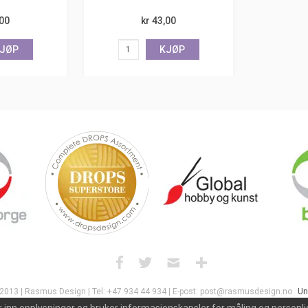
,00
kr 43,00
JØP
KJØP
 2013 | Rasmus Design | Tel: +47 934 44 934 | E-post: post@rasmusdesign.no
Un