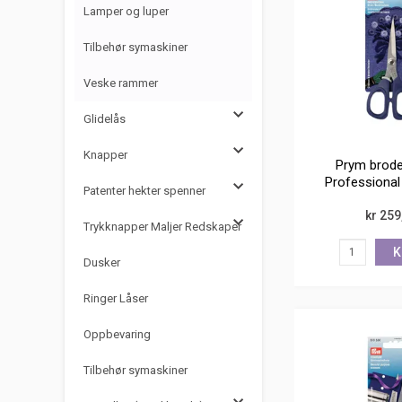
Lamper og luper
Tilbehør symaskiner
Veske rammer
Glidelås
Knapper
Prym brode
Professional
Patenter hekter spenner
rustf
kr 259
Trykknapper Maljer Redskaper
K
Dusker
Ringer Låser
Oppbevaring
Tilbehør symaskiner