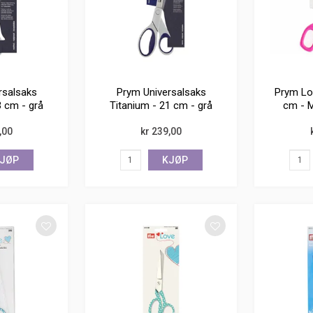
rsalsaks
Prym Universalsaks
Prym Lo
3 cm - grå
Titanium - 21 cm - grå
cm - M
ri
rustfri
,00
kr 239,00
JØP
KJØP