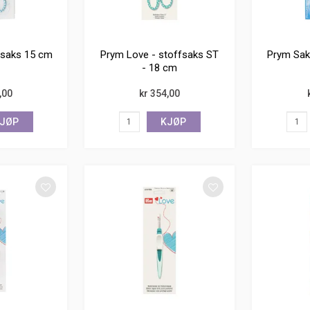
ysaks 15 cm
Prym Love - stoffsaks ST
Prym Saks
- 18 cm
,00
kr 354,00
JØP
KJØP