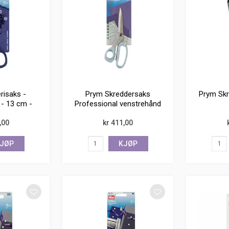
risaks -
Prym Skreddersaks
Prym Skr
 - 13 cm -
Professional venstrehånd
ri
- 21 cm - rustfri
,00
kr 411,00
JØP
KJØP