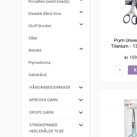
Rocailles (seed beads)
Elastikk Bånd Snor
Stoff Broderi
Såler
Prym Unive
Titanium - 1
Antiskli
rustf
kr 159
Prymadonna
K
Satinbånd
HÅNDARBEIDSPAKKER
MYBOSHI GARN
DROPS GARN
STRIKKEPINNER
HEKLENÅLER TILBE