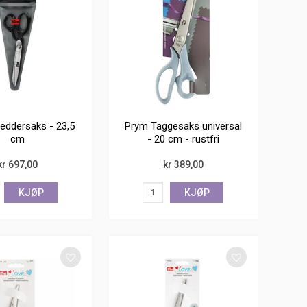
eddersaks - 23,5
Prym Taggesaks universal
cm
- 20 cm - rustfri
kr 697,00
kr 389,00
KJØP
KJØP