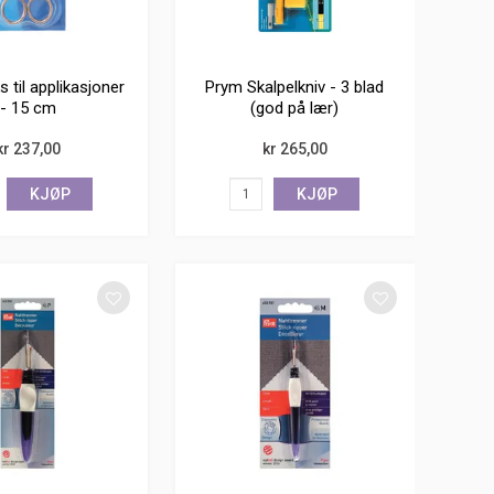
 til applikasjoner
Prym Skalpelkniv - 3 blad
- 15 cm
(god på lær)
kr 237,00
kr 265,00
KJØP
KJØP