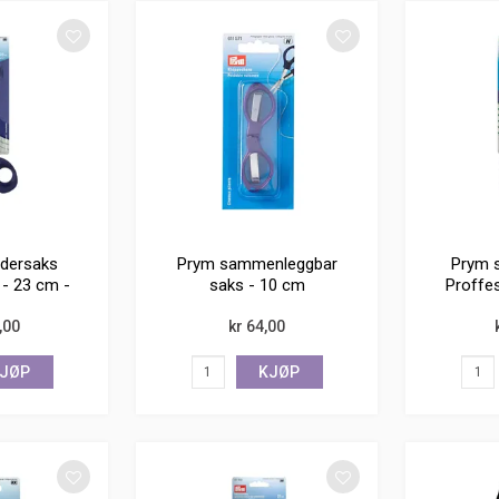
dersaks
Prym sammenleggbar
Prym s
 - 23 cm -
saks - 10 cm
Proffes
ri
,00
kr 64,00
JØP
KJØP