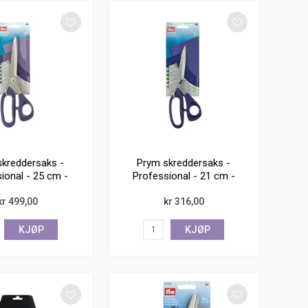
kreddersaks -
Prym skreddersaks -
ional - 25 cm -
Professional - 21 cm -
rustfri
rustfri
kr 499,00
kr 316,00
KJØP
KJØP