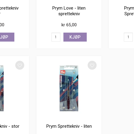
rettekniv
Prym Love - liten
Prym
r
sprettekniv
Spret
,00
kr 65,00
JØP
KJØP
niv - stor
Prym Sprettekniv - liten