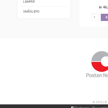
LAMPER
kr 46
SMÅSLØYD
K
© 2026 | ©