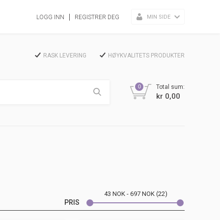
MIN SIDE
LOGG INN
REGISTRER DEG
RASK LEVERING
HØYKVALITETS PRODUKTER
0
Total sum:
kr 0,00
43
NOK
697
NOK
22
PRIS