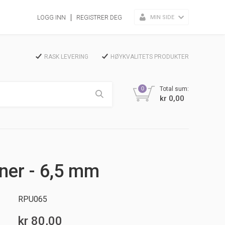
MIN SIDE
LOGG INN
REGISTRER DEG
RASK LEVERING
HØYKVALITETS PRODUKTER
0
Total sum:
kr 0,00
ner - 6,5 mm
RPU065
kr 80,00