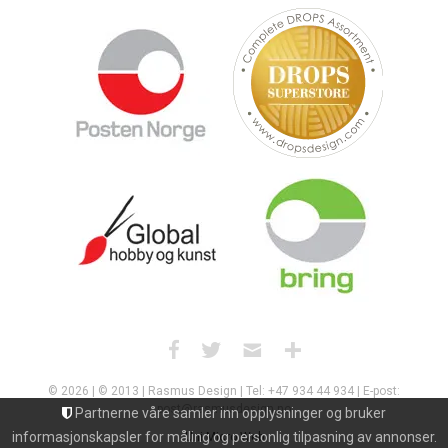
© 2026 | © 2013 | Rasmus Design | Tel: +47 934 44 934 | E-post:
post@rasmusdesign.no
Partnerne våre samler inn opplysninger og bruker
informasjonskapsler for måling og personlig tilpasning av annonser.
Uni Micro Web