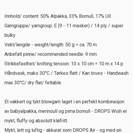
Innhold/ content: 50% Alpakka, 33% Bomull, 17% Ull
Garngruppe/ yarngroup: E (9 - 11 masker) / 14 ply / super
bulky
Vekt/lengde - weight/length: 50 g = ca. 70 m
Anbefalt pinne/ recommended needle: 9 mm
Strikkefasthet/ knitting tension: 10 x 10 cm = 10 m x 14 p
Håndvask, maks 30°C / Tørkes flatt / Kan toves - Handwash
max 30°C/ dry flat/ feltable
Et vakkert og tykt blowgarn laget i en perfekt kombinasjon
av babyalpakka, merinoull og pima bomull - DROPS Wish er
mykt, fluffy og absolutt kløfritt.
Mykt, lett og luftig - akkurat som DROPS Air - og med en