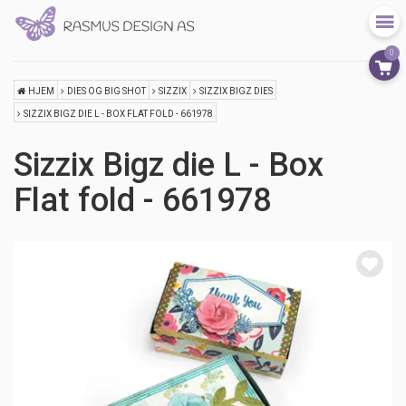
0
HJEM
DIES OG BIG SHOT
SIZZIX
SIZZIX BIGZ DIES
SIZZIX BIGZ DIE L - BOX FLAT FOLD - 661978
Sizzix Bigz die L - Box
Flat fold - 661978