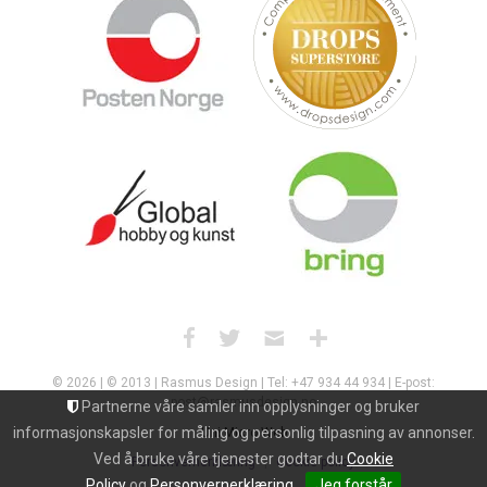
© 2026 | © 2013 | Rasmus Design | Tel: +47 934 44 934 | E-post:
post@rasmusdesign.no
Partnerne våre samler inn opplysninger og bruker
informasjonskapsler for måling og personlig tilpasning av annonser.
Uni Micro Web
Ved å bruke våre tjenester godtar du
Cookie
Personvernerklæring
Cookie policy
Policy
og
Personvernerklæring
Jeg forstår